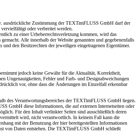
ng bzw. ausdrückliche Zustimmung der TEXTimFLUSS GmbH darf der
ervielfältigt oder verbreitet werden.
entlich zu einer Urheberrechtsverletzung kommen, wird das
h gemacht. Alle innerhalb der Website genannten und gegebenenfalls
 und den Besitzrechten der jeweiligen eingetragenen Eigentümer.
mmt jedoch keine Gewähr für die Aktualität, Korrektheit,
können Ungenauigkeiten, Fehler und Farb- und Designabweichungen
cklich vor, ohne dass die Änderungen im Einzelfall erkennbar
erhalb des Verantwortungsbereiches der TEXTimFLUSS GmbH liegen.
SS GmbH diese Informationen, die auf externen Internetseiten oder
glich. Für den Inhalt verlinkter Seiten sind ausschließlich deren
rmittelt wird, nicht verantwortlich. In keinem Fall kann die
ng mit der Benutzung der hier bereitgestellten Informationen
Verlust von Daten entstehen. Die TEXTimFLUSS GmbH schließt