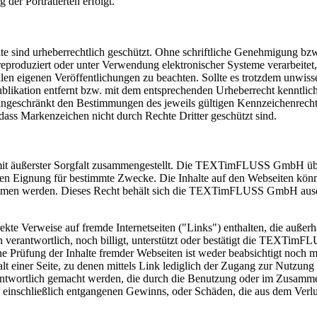
der Porträtierten erfolgt.
ebsite sind urheberrechtlich geschützt. Ohne schriftliche Genehmigu
eproduziert oder unter Verwendung elektronischer Systeme verarbeitet, v
n eigenen Veröffentlichungen zu beachten. Sollte es trotzdem unwiss
blikation entfernt bzw. mit dem entsprechenden Urheberrecht kenntlic
ingeschränkt den Bestimmungen des jeweils gültigen Kennzeichenrechts
dass Markenzeichen nicht durch Rechte Dritter geschützt sind.
äußerster Sorgfalt zusammengestellt. Die TEXTimFLUSS GmbH überni
ür deren Eignung für bestimmte Zwecke. Die Inhalte auf den Webseiten 
mmen werden. Dieses Recht behält sich die TEXTimFLUSS GmbH ausdrü
e Verweise auf fremde Internetseiten ("Links") enthalten, die auß
rantwortlich, noch billigt, unterstützt oder bestätigt die TEXTimFLU
e Prüfung der Inhalte fremder Webseiten ist weder beabsichtigt noch mö
iner Seite, zu denen mittels Link lediglich der Zugang zur Nutzung ve
rtlich gemacht werden, die durch die Benutzung oder im Zusammenha
äden einschließlich entgangenen Gewinns, oder Schäden, die aus dem 