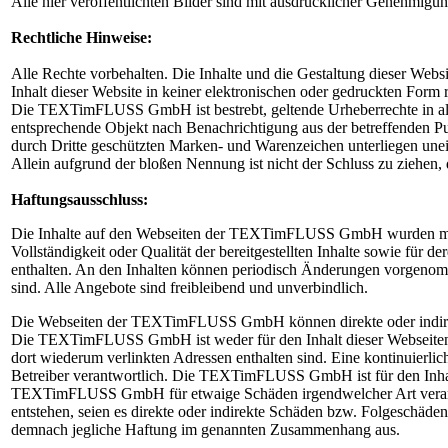
Alle hier veröffentlichten Bilder sind mit ausdrücklicher Genehmigung 
Rechtliche Hinweise:
Alle Rechte vorbehalten. Die Inhalte und die Gestaltung dieser W
Inhalt dieser Website in keiner elektronischen oder gedruckten Form r
Die TEXTimFLUSS GmbH ist bestrebt, geltende Urheberrechte in alle
entsprechende Objekt nach Benachrichtigung aus der betreffenden Pu
durch Dritte geschützten Marken- und Warenzeichen unterliegen une
Allein aufgrund der bloßen Nennung ist nicht der Schluss zu ziehen, 
Haftungsausschluss:
Die Inhalte auf den Webseiten der TEXTimFLUSS GmbH wurden mit 
Vollständigkeit oder Qualität der bereitgestellten Inhalte sowie f
enthalten. An den Inhalten können periodisch Änderungen vorgeno
sind. Alle Angebote sind freibleibend und unverbindlich.
Die Webseiten der TEXTimFLUSS GmbH können direkte oder indirekt
Die TEXTimFLUSS GmbH ist weder für den Inhalt dieser Webseiten ve
dort wiederum verlinkten Adressen enthalten sind. Eine kontinuierlich
Betreiber verantwortlich. Die TEXTimFLUSS GmbH ist für den Inhalt e
TEXTimFLUSS GmbH für etwaige Schäden irgendwelcher Art verantwo
entstehen, seien es direkte oder indirekte Schäden bzw. Folgesch
demnach jegliche Haftung im genannten Zusammenhang aus.