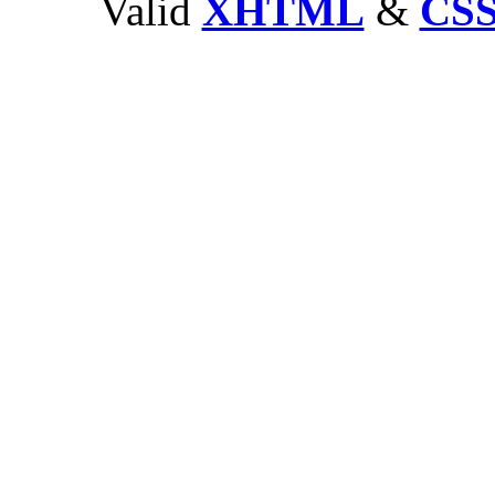
Valid
XHTML
&
CS